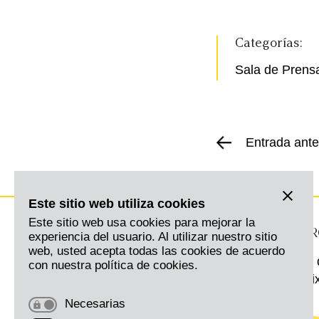
Categorías:
Sala de Prens
Entrada ante
Este sitio web utiliza cookies
Este sitio web usa cookies para mejorar la
MADRID
BAR
experiencia del usuario. Al utilizar nuestro sitio
web, usted acepta todas las cookies de acuerdo
Serrano 57, Planta 6
Pg. 
con nuestra política de cookies.
28006 Madrid
L’Ei
Necesarias