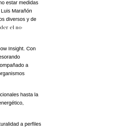
 no estar medidas
e Luis Marañón
os diversos y de
der el no-
ow Insight. Con
sesorando
acompañado a
y organismos
cionales hasta la
energético,
ralidad a perfiles